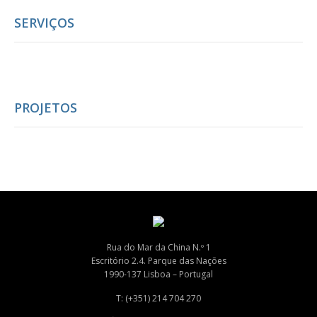
SERVIÇOS
PROJETOS
Rua do Mar da China N.º 1
Escritório 2.4. Parque das Nações
1990-137 Lisboa – Portugal
T: (+351) 214 704 270